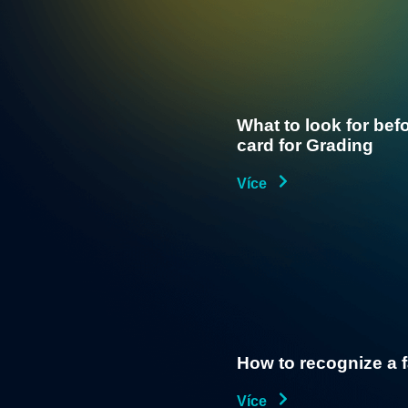
What to look for bef
card for Grading
Více
How to recognize a 
Více