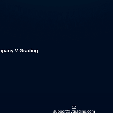
mpany V-Grading
support@vgrading.com