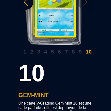
1
2
3
4
5
6
7
8
9
10
10
GEM-MINT
e carte
Une carte V-Grading Gem Mint 10 est une
similaire à
carte parfaite : elle est dépourvue de la