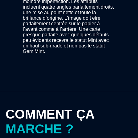
regard,
moindre imperfection. Les attributs
es éléments
incluent quatre angles parfaitement droits,
rapprochée
une mise au point nette et toute la
le revers,
brillance d’origine. L’image doit être
lusieurs
parfaitement centrée sur le papier à
pression
l’avant comme à l’arrière. Une carte
ment
presque parfaite avec quelques défauts
entrage
peu évidents recevra le statut Mint avec
une carte
un haut sub-grade et non pas le statut
Gem Mint.
COMMENT ÇA
MARCHE ?