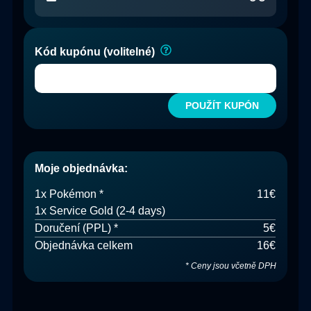
Kód kupónu (volitelné)
POUŽÍT KUPÓN
Moje objednávka
:
1
x
Pokémon
*
11€
1x Service
Gold (2-4 days)
Doručení
(
PPL
) *
5€
Objednávka celkem
16€
*
Ceny jsou včetně DPH