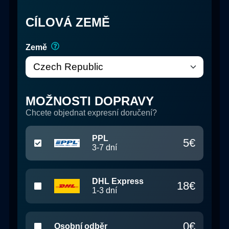
CÍLOVÁ ZEMĚ
Země
MOŽNOSTI DOPRAVY
Chcete objednat expresní doručení?
PPL
5
€
3-7
dní
DHL Express
18
€
1-3
dní
0
€
Osobní odběr