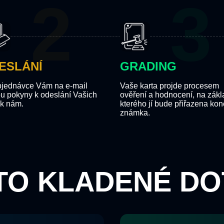
ESLÁNÍ
GRADING
bjednávce Vám na e-mail
Vaše karta projde procesem
ou pokyny k odeslání Vašich
ověření a hodnocení, na zák
 k nám.
kterého jí bude přiřazena ko
známka.
TO KLADENÉ DO