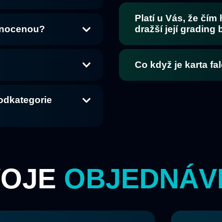
Platí u Vás, že čím
dnocenou?
dražší její grading
Co když je karta fa
podkategorie
VOJE
OBJEDNÁV