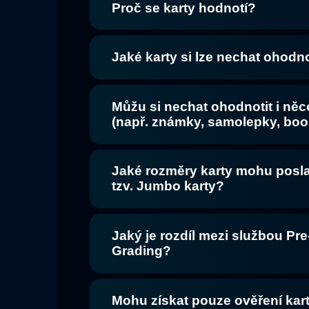
Proč se karty hodnotí?
Jaké karty si lze nechat ohodno
Můžu si nechat ohodnotit i něc
(např. známky, samolepky, boo
Jaké rozměry karty mohu posl
tzv. Jumbo karty?
Jaký je rozdíl mezi službou Pr
Grading?
Mohu získat pouze ověření kar