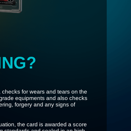
ING
?
, checks for wears and tears on the
 grade equipments and also checks
tering, forgery and any signs of
uation, the card is awarded a score
g standards and sealed in an high