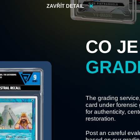
ZAVŘÍT DETAIL
CO JE
GRAD
The grading service
card under forensic
for authenticity, cen
restoration.
Post an careful eval
based on our gradin