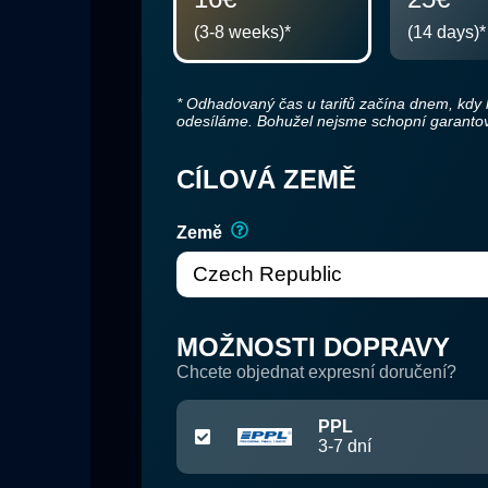
(3-8 weeks)
*
(14 days)
*
*
Odhadovaný čas u tarifů začína dnem, kdy k
odesíláme. Bohužel nejsme schopní garantov
CÍLOVÁ ZEMĚ
Země
MOŽNOSTI DOPRAVY
Chcete objednat expresní doručení?
PPL
3-7
dní