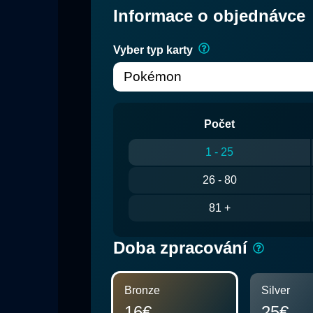
Informace o objednávce
Vyber typ karty
Počet
1 - 25
26 - 80
81 +
Doba zpracování
Bronze
Silver
16€
25€