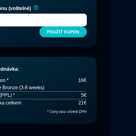
u (volitelné)
POUŽÍT KUPÓN
ednávka
:
on
*
16€
e
Bronze (3-8 weeks)
(
PPL
) *
5€
ka celkem
21€
*
Ceny jsou včetně DPH