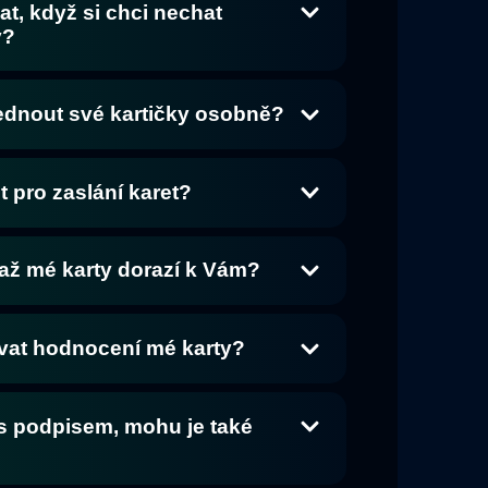
, když si chci nechat
y?
ednout své kartičky osobně?
t pro zaslání karet?
až mé karty dorazí k Vám?
rvat hodnocení mé karty?
s podpisem, mohu je také