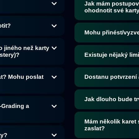
Jak mám postupovat
ohodnotit své kart
tit?
Mohu přinést/vyzv
o jiného než karty
stery)?
Existuje nějaký limi
at? Mohu poslat
Dostanu potvrzení 
Jak dlouho bude t
e-Grading a
Mám několik karet 
zaslat?
ty?