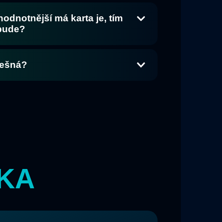
 hodnotnější má karta je, tím
 bude?
lešná?
KA