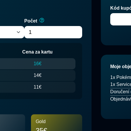
Kód kupón
Počet
Cena za kartu
16€
Moje obj
14€
1
x
Pokém
1x Servic
11€
Doručení
Objednáv
Gold
35€