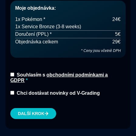
Moje objednávka
:
1
x
Pokémon
*
24€
1x Service
Bronze (3-8 weeks)
Doručení
(
PPL
) *
5€
Objednávka celkem
29€
*
Ceny jsou včetně DPH
Souhlasím s
obchodními podmínkami a
GDPR
Chci dostávat novinky od V-Grading
DALŠÍ KROK