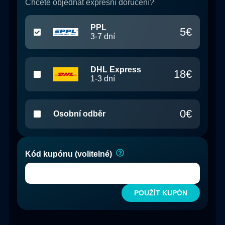
Chcete objednat expresní doručení?
PPL
5
€
3-7
dní
DHL Express
18
€
1-3
dní
0
€
Osobní odběr
Kód kupónu (volitelné)
POUŽÍT KUPÓN