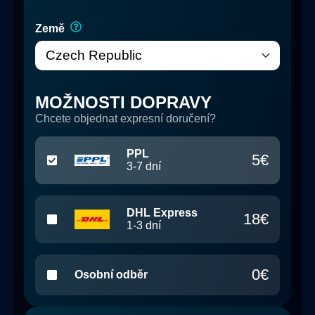
Země
MOŽNOSTI DOPRAVY
Chcete objednat expresní doručení?
PPL
5
€
3-7
dní
DHL Express
18
€
1-3
dní
0
€
Osobní odběr