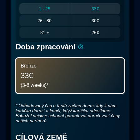
1 - 25
33€
26 - 80
30€
81 +
26€
Doba zpracování
Bronze
33€
(3-8 weeks)
*
*
Odhadovaný čas u tarifů začína dnem, kdy k nám
kartička dorazí a končí, když kartičku odesíláme.
Bohužel nejsme schopní garantovat doručovací časy
našich partnerů.
CÍLOVÁ ZEMĚ