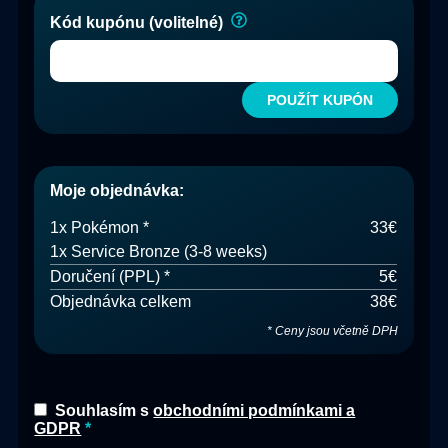
Kód kupónu (volitelné)
POUŽÍT KUPÓN
Moje objednávka
:
1
x
Pokémon
*
33€
1x Service
Bronze (3-8 weeks)
Doručení
(
PPL
) *
5€
Objednávka celkem
38€
*
Ceny jsou včetně DPH
Souhlasím s
obchodními podmínkami a
GDPR