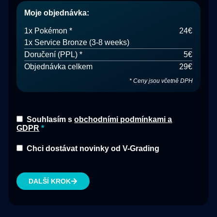
Moje objednávka
:
1
x
Pokémon
*
24€
1x Service
Bronze (3-8 weeks)
Doručení
(
PPL
) *
5€
Objednávka celkem
29€
*
Ceny jsou včetně DPH
Souhlasím s
obchodními podmínkami a
GDPR
Chci dostávat novinky od V-Grading
DALŠÍ KROK