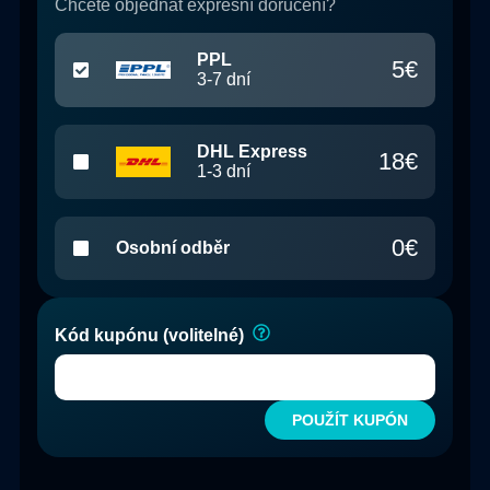
Chcete objednat expresní doručení?
PPL
5
€
3-7
dní
DHL Express
18
€
1-3
dní
0
€
Osobní odběr
Kód kupónu (volitelné)
POUŽÍT KUPÓN