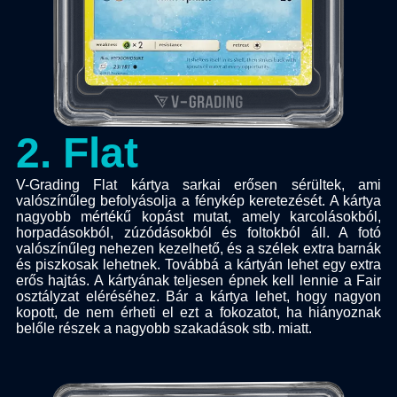
2
.
Flat
V-Grading Flat kártya sarkai erősen sérültek, ami
valószínűleg befolyásolja a fénykép keretezését. A kártya
nagyobb mértékű kopást mutat, amely karcolásokból,
horpadásokból, zúzódásokból és foltokból áll. A fotó
valószínűleg nehezen kezelhető, és a szélek extra barnák
és piszkosak lehetnek. Továbbá a kártyán lehet egy extra
erős hajtás. A kártyának teljesen épnek kell lennie a Fair
osztályzat eléréséhez. Bár a kártya lehet, hogy nagyon
kopott, de nem érheti el ezt a fokozatot, ha hiányoznak
belőle részek a nagyobb szakadások stb. miatt.