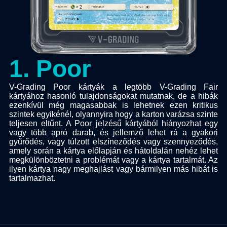
1
.
Poor
V-Grading Poor kártyák a legtöbb V-Grading Fair
kártyához hasonló tulajdonságokat mutatnak, de a hibák
ezenkívül még magasabbak is lehetnek ezen kritikus
szintek egyikénél, olyannyira hogy a karton varázsa szinte
teljesen eltűnt. A Poor jelzésű kártyából hiányozhat egy
vagy több apró darab, és jellemző lehet rá a gyakori
gyűrődés, vagy túlzott elszíneződés vagy szennyeződés,
amely során a kártya előlapján és hátoldalán nehéz lehet
megkülönböztetni a problémát vagy a kártya tartalmát. Az
ilyen kártya nagy meghajlást vagy bármilyen más hibát is
tartalmazhat.