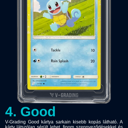
4
.
Good
V-Grading Good kártya sarkain kisebb kopás látható. A
kárty látszólag sérült lehet, finom szennyeződésekkel és