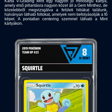
Karta V-Grading Mint egy nagyon jó minőségű kártya,
amely első pillantásra nagyon közel áll a Gem Minthez, de
közelebbről megvizsgálva a felületi hibákat találunk,
halványan látható foltokat, amelyek nem befolyásolják a fő
képet. A pontatlan centering szemmel látható a Mint
kártyákon.